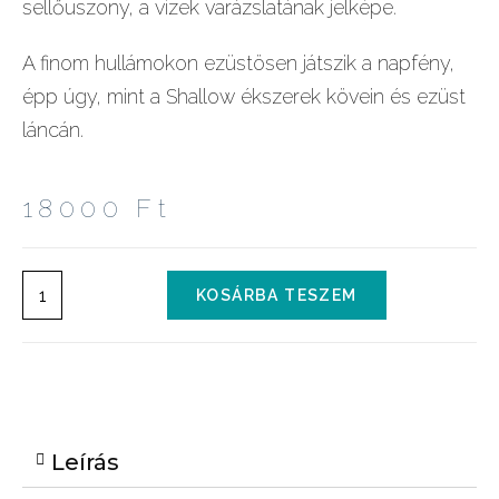
sellőuszony, a vizek varázslatának jelképe.
A finom hullámokon ezüstösen játszik a napfény,
épp úgy, mint a Shallow ékszerek kövein és ezüst
láncán.
18000
Ft
KOSÁRBA TESZEM
Leírás