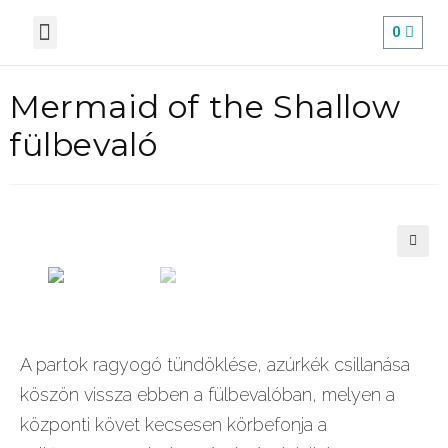
0
Mermaid of the Shallow
fülbevaló
🔍
A partok ragyogó tündöklése, azúrkék csillanása
köszön vissza ebben a fülbevalóban, melyen a
központi követ kecsesen körbefonja a